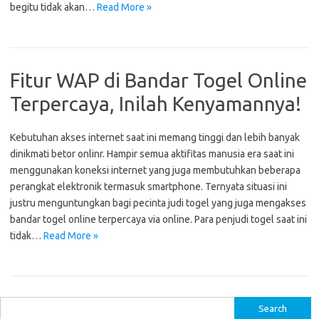
begitu tidak akan…
Read More »
Fitur WAP di Bandar Togel Online
Terpercaya, Inilah Kenyamannya!
Kebutuhan akses internet saat ini memang tinggi dan lebih banyak
dinikmati betor onlinr. Hampir semua aktifitas manusia era saat ini
menggunakan koneksi internet yang juga membutuhkan beberapa
perangkat elektronik termasuk smartphone. Ternyata situasi ini
justru menguntungkan bagi pecinta judi togel yang juga mengakses
bandar togel online terpercaya via online. Para penjudi togel saat ini
tidak…
Read More »
S