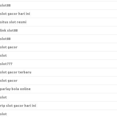
slot88
slot gacor hari ini
situs slot resmi
link slot88
slot88
slot gacor
slot
slot777
slot gacor terbaru
slot gacor
parlay bola online
slot
rtp slot gacor hari ini
slot