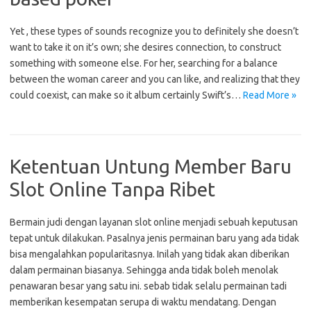
Yet , these types of sounds recognize you to definitely she doesn’t
want to take it on it’s own; she desires connection, to construct
something with someone else. For her, searching for a balance
between the woman career and you can like, and realizing that they
could coexist, can make so it album certainly Swift’s…
Read More »
Ketentuan Untung Member Baru
Slot Online Tanpa Ribet
Bermain judi dengan layanan slot online menjadi sebuah keputusan
tepat untuk dilakukan. Pasalnya jenis permainan baru yang ada tidak
bisa mengalahkan popularitasnya. Inilah yang tidak akan diberikan
dalam permainan biasanya. Sehingga anda tidak boleh menolak
penawaran besar yang satu ini. sebab tidak selalu permainan tadi
memberikan kesempatan serupa di waktu mendatang. Dengan