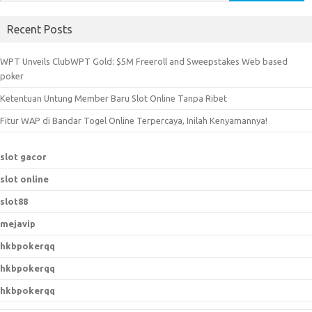
e
a
Recent Posts
r
c
WPT Unveils ClubWPT Gold: $5M Freeroll and Sweepstakes Web based
h
poker
f
Ketentuan Untung Member Baru Slot Online Tanpa Ribet
o
r
Fitur WAP di Bandar Togel Online Terpercaya, Inilah Kenyamannya!
:
slot gacor
slot online
slot88
mejavip
hkbpokerqq
hkbpokerqq
hkbpokerqq