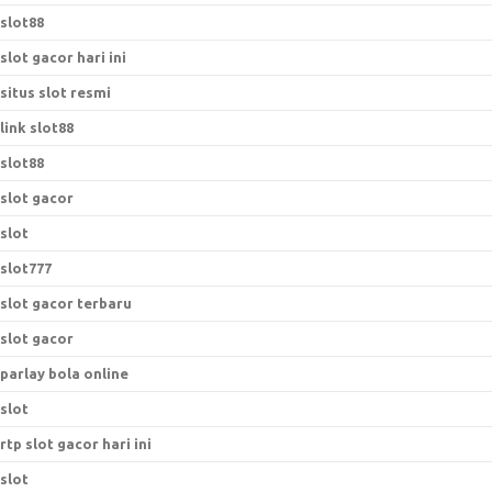
slot88
slot gacor hari ini
situs slot resmi
link slot88
slot88
slot gacor
slot
slot777
slot gacor terbaru
slot gacor
parlay bola online
slot
rtp slot gacor hari ini
slot