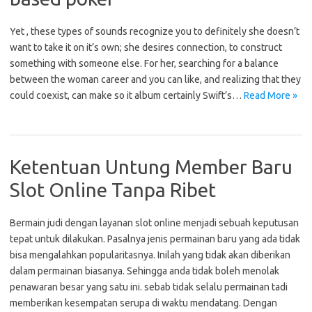
Yet , these types of sounds recognize you to definitely she doesn’t
want to take it on it’s own; she desires connection, to construct
something with someone else. For her, searching for a balance
between the woman career and you can like, and realizing that they
could coexist, can make so it album certainly Swift’s…
Read More »
Ketentuan Untung Member Baru
Slot Online Tanpa Ribet
Bermain judi dengan layanan slot online menjadi sebuah keputusan
tepat untuk dilakukan. Pasalnya jenis permainan baru yang ada tidak
bisa mengalahkan popularitasnya. Inilah yang tidak akan diberikan
dalam permainan biasanya. Sehingga anda tidak boleh menolak
penawaran besar yang satu ini. sebab tidak selalu permainan tadi
memberikan kesempatan serupa di waktu mendatang. Dengan