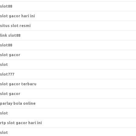
slot88
slot gacor hari ini
situs slot resmi
link slot88
slot88
slot gacor
slot
slot777
slot gacor terbaru
slot gacor
parlay bola online
slot
rtp slot gacor hari ini
slot