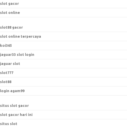
slot gacor
slot online
slot88 gacor
slot online terpercaya
koi365
jaguar33 slot login
jaguar slot
slot777
slot88
login agam99
situs slot gacor
slot gacor hari ini
situs slot