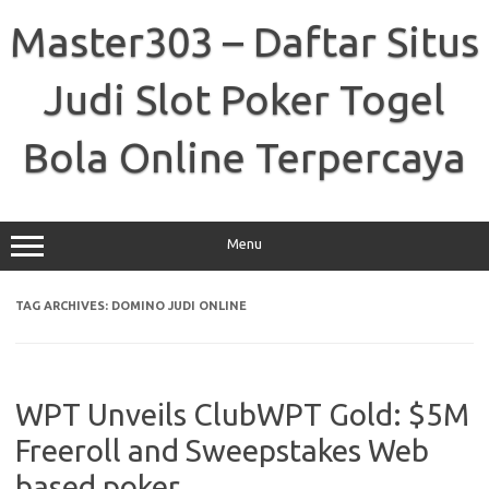
Skip
to
Master303 – Daftar Situs
content
Judi Slot Poker Togel
Bola Online Terpercaya
Menu
TAG ARCHIVES:
DOMINO JUDI ONLINE
WPT Unveils ClubWPT Gold: $5M
Freeroll and Sweepstakes Web
based poker