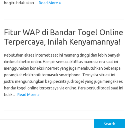
begitu tidak akan…
Read More »
Fitur WAP di Bandar Togel Online
Terpercaya, Inilah Kenyamannya!
Kebutuhan akses internet saat ini memang tinggi dan lebih banyak
dinikmati betor onlinr. Hampir semua aktifitas manusia era saat ini
menggunakan koneksi internet yang juga membutuhkan beberapa
perangkat elektronik termasuk smartphone. Ternyata situasi ini
justru menguntungkan bagi pecinta judi togel yang juga mengakses
bandar togel online terpercaya via online. Para penjudi togel saat ini
tidak…
Read More »
S