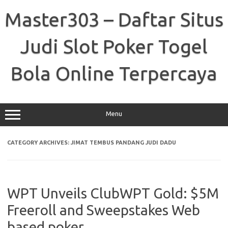
Skip
to
Master303 – Daftar Situs
content
Judi Slot Poker Togel
Bola Online Terpercaya
Menu
CATEGORY ARCHIVES:
JIMAT TEMBUS PANDANG JUDI DADU
WPT Unveils ClubWPT Gold: $5M
Freeroll and Sweepstakes Web
based poker