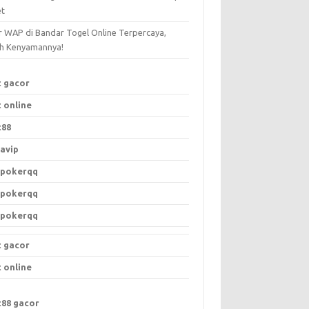
et
ur WAP di Bandar Togel Online Terpercaya,
lah Kenyamannya!
t gacor
t online
t88
avip
bpokerqq
bpokerqq
bpokerqq
t gacor
t online
t88 gacor