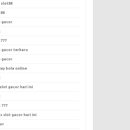
k slot88
t88
t gacor
t
t777
t gacor terbaru
t gacor
lay bola online
t
 slot gacor hari ini
t
t 777
us slot gacor hari ini
or