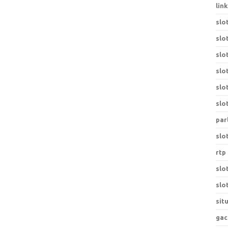
lin
slo
slo
slo
slo
slo
slo
par
slo
rtp
slo
slo
sit
gac