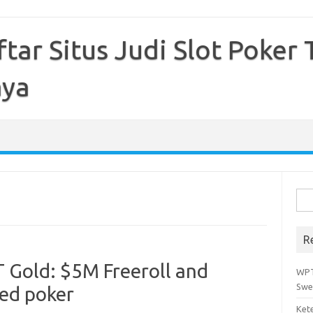
tar Situs Judi Slot Poker 
aya
Sea
for:
R
Gold: $5M Freeroll and
WPT
Swe
ed poker
Ket