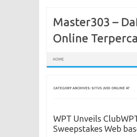
Skip
to
content
Master303 – Daf
Online Terperc
HOME
CATEGORY ARCHIVES:
SITUS JUDI ONLINE 47
WPT Unveils ClubWPT 
Sweepstakes Web bas