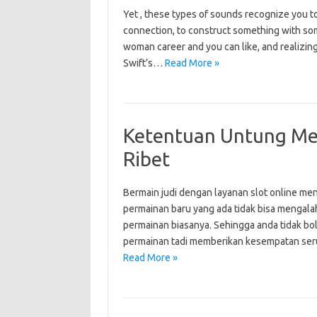
Yet , these types of sounds recognize you to 
connection, to construct something with som
woman career and you can like, and realizing
Swift’s…
Read More »
Ketentuan Untung Me
Ribet
Bermain judi dengan layanan slot online men
permainan baru yang ada tidak bisa mengalah
permainan biasanya. Sehingga anda tidak bol
permainan tadi memberikan kesempatan ser
Read More »