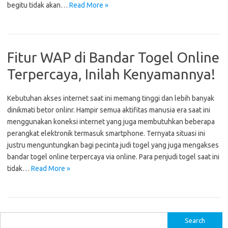
begitu tidak akan…
Read More »
Fitur WAP di Bandar Togel Online
Terpercaya, Inilah Kenyamannya!
Kebutuhan akses internet saat ini memang tinggi dan lebih banyak
dinikmati betor onlinr. Hampir semua aktifitas manusia era saat ini
menggunakan koneksi internet yang juga membutuhkan beberapa
perangkat elektronik termasuk smartphone. Ternyata situasi ini
justru menguntungkan bagi pecinta judi togel yang juga mengakses
bandar togel online terpercaya via online. Para penjudi togel saat ini
tidak…
Read More »
S