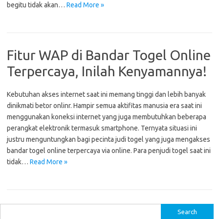
begitu tidak akan…
Read More »
Fitur WAP di Bandar Togel Online
Terpercaya, Inilah Kenyamannya!
Kebutuhan akses internet saat ini memang tinggi dan lebih banyak
dinikmati betor onlinr. Hampir semua aktifitas manusia era saat ini
menggunakan koneksi internet yang juga membutuhkan beberapa
perangkat elektronik termasuk smartphone. Ternyata situasi ini
justru menguntungkan bagi pecinta judi togel yang juga mengakses
bandar togel online terpercaya via online. Para penjudi togel saat ini
tidak…
Read More »
S