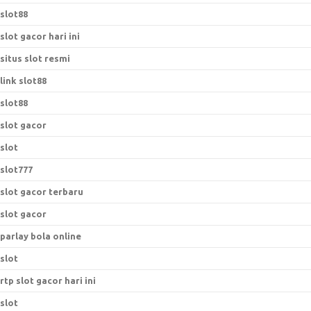
slot88
slot gacor hari ini
situs slot resmi
link slot88
slot88
slot gacor
slot
slot777
slot gacor terbaru
slot gacor
parlay bola online
slot
rtp slot gacor hari ini
slot