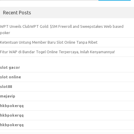
e
a
Recent Posts
r
c
WPT Unveils ClubWPT Gold: $5M Freeroll and Sweepstakes Web based
h
poker
f
Ketentuan Untung Member Baru Slot Online Tanpa Ribet
o
r
Fitur WAP di Bandar Togel Online Terpercaya, Inilah Kenyamannya!
:
slot gacor
slot online
slot88
mejavip
hkbpokerqq
hkbpokerqq
hkbpokerqq