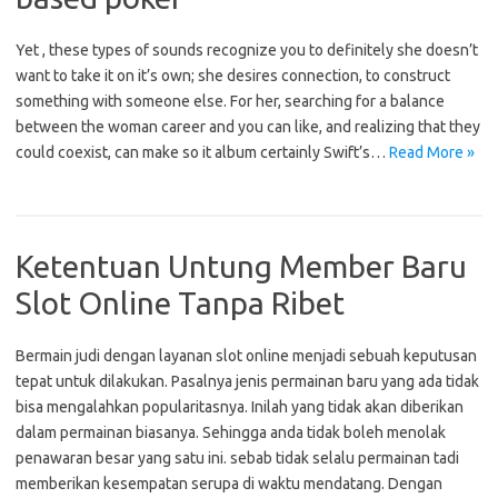
Yet , these types of sounds recognize you to definitely she doesn’t
want to take it on it’s own; she desires connection, to construct
something with someone else. For her, searching for a balance
between the woman career and you can like, and realizing that they
could coexist, can make so it album certainly Swift’s…
Read More »
Ketentuan Untung Member Baru
Slot Online Tanpa Ribet
Bermain judi dengan layanan slot online menjadi sebuah keputusan
tepat untuk dilakukan. Pasalnya jenis permainan baru yang ada tidak
bisa mengalahkan popularitasnya. Inilah yang tidak akan diberikan
dalam permainan biasanya. Sehingga anda tidak boleh menolak
penawaran besar yang satu ini. sebab tidak selalu permainan tadi
memberikan kesempatan serupa di waktu mendatang. Dengan