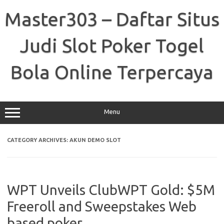
Skip
to
Master303 – Daftar Situs
content
Judi Slot Poker Togel
Bola Online Terpercaya
Menu
CATEGORY ARCHIVES:
AKUN DEMO SLOT
WPT Unveils ClubWPT Gold: $5M
Freeroll and Sweepstakes Web
based poker