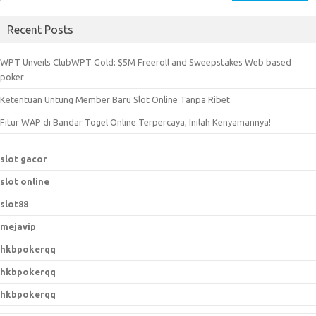
e
a
Recent Posts
r
c
WPT Unveils ClubWPT Gold: $5M Freeroll and Sweepstakes Web based
h
poker
f
Ketentuan Untung Member Baru Slot Online Tanpa Ribet
o
r
Fitur WAP di Bandar Togel Online Terpercaya, Inilah Kenyamannya!
:
slot gacor
slot online
slot88
mejavip
hkbpokerqq
hkbpokerqq
hkbpokerqq