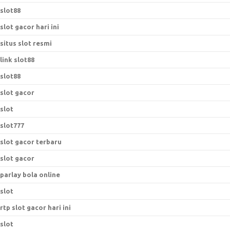
slot88
slot gacor hari ini
situs slot resmi
link slot88
slot88
slot gacor
slot
slot777
slot gacor terbaru
slot gacor
parlay bola online
slot
rtp slot gacor hari ini
slot