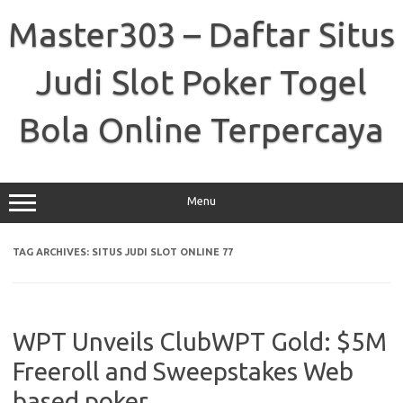
Skip
to
Master303 – Daftar Situs
content
Judi Slot Poker Togel
Bola Online Terpercaya
Menu
TAG ARCHIVES:
SITUS JUDI SLOT ONLINE 77
WPT Unveils ClubWPT Gold: $5M
Freeroll and Sweepstakes Web
based poker