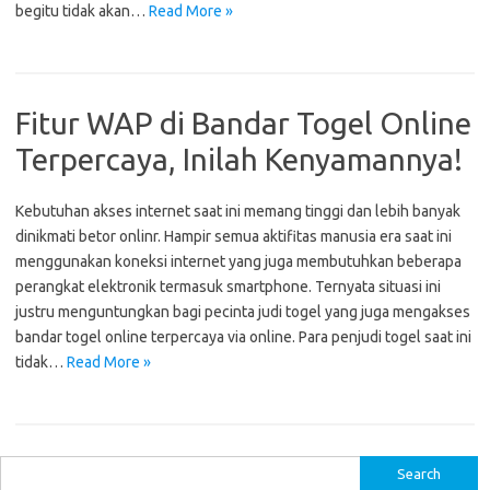
begitu tidak akan…
Read More »
Fitur WAP di Bandar Togel Online
Terpercaya, Inilah Kenyamannya!
Kebutuhan akses internet saat ini memang tinggi dan lebih banyak
dinikmati betor onlinr. Hampir semua aktifitas manusia era saat ini
menggunakan koneksi internet yang juga membutuhkan beberapa
perangkat elektronik termasuk smartphone. Ternyata situasi ini
justru menguntungkan bagi pecinta judi togel yang juga mengakses
bandar togel online terpercaya via online. Para penjudi togel saat ini
tidak…
Read More »
S