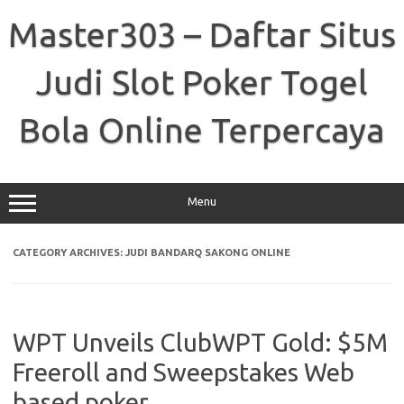
Skip
to
Master303 – Daftar Situs
content
Judi Slot Poker Togel
Bola Online Terpercaya
Menu
CATEGORY ARCHIVES:
JUDI BANDARQ SAKONG ONLINE
WPT Unveils ClubWPT Gold: $5M
Freeroll and Sweepstakes Web
based poker