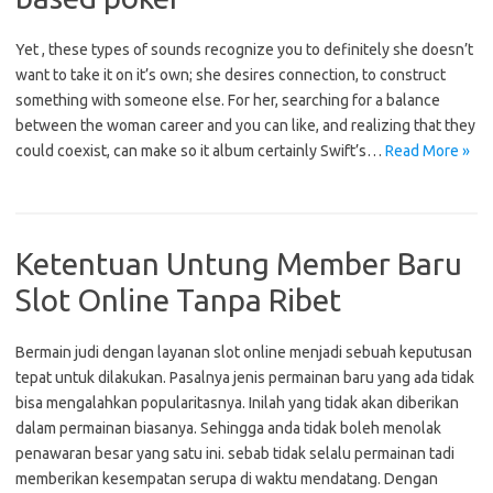
Yet , these types of sounds recognize you to definitely she doesn’t
want to take it on it’s own; she desires connection, to construct
something with someone else. For her, searching for a balance
between the woman career and you can like, and realizing that they
could coexist, can make so it album certainly Swift’s…
Read More »
Ketentuan Untung Member Baru
Slot Online Tanpa Ribet
Bermain judi dengan layanan slot online menjadi sebuah keputusan
tepat untuk dilakukan. Pasalnya jenis permainan baru yang ada tidak
bisa mengalahkan popularitasnya. Inilah yang tidak akan diberikan
dalam permainan biasanya. Sehingga anda tidak boleh menolak
penawaran besar yang satu ini. sebab tidak selalu permainan tadi
memberikan kesempatan serupa di waktu mendatang. Dengan