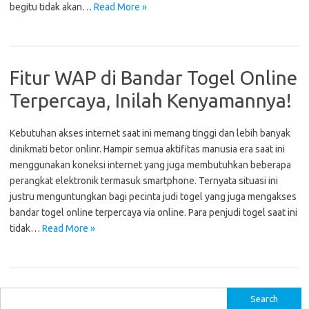
begitu tidak akan…
Read More »
Fitur WAP di Bandar Togel Online
Terpercaya, Inilah Kenyamannya!
Kebutuhan akses internet saat ini memang tinggi dan lebih banyak
dinikmati betor onlinr. Hampir semua aktifitas manusia era saat ini
menggunakan koneksi internet yang juga membutuhkan beberapa
perangkat elektronik termasuk smartphone. Ternyata situasi ini
justru menguntungkan bagi pecinta judi togel yang juga mengakses
bandar togel online terpercaya via online. Para penjudi togel saat ini
tidak…
Read More »
S