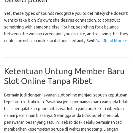
Yet , these types of sounds recognize you to definitely she doesn’t
want to take it on it’s own; she desires connection, to construct
something with someone else. For her, searching for a balance
between the woman career and you can like, and realizing that they
could coexist, can make so it album certainly Swift’s…
Read More »
Ketentuan Untung Member Baru
Slot Online Tanpa Ribet
Bermain judi dengan layanan slot online menjadi sebuah keputusan
tepat untuk dilakukan. Pasalnya jenis permainan baru yang ada tidak
bisa mengalahkan popularitasnya. Inilah yang tidak akan diberikan
dalam permainan biasanya. Sehingga anda tidak boleh menolak
penawaran besar yang satu ini. sebab tidak selalu permainan tadi
memberikan kesempatan serupa di waktu mendatang. Dengan