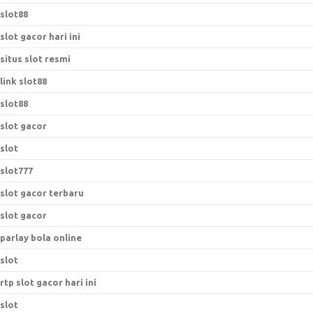
slot88
slot gacor hari ini
situs slot resmi
link slot88
slot88
slot gacor
slot
slot777
slot gacor terbaru
slot gacor
parlay bola online
slot
rtp slot gacor hari ini
slot