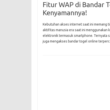
Fitur WAP di Bandar T
Kenyamannya!
Kebutuhan akses internet saat ini memang ti
aktifitas manusia era saat ini menggunakan
elektronik termasuk smartphone. Ternyata si
juga mengakses bandar togel online terpercay