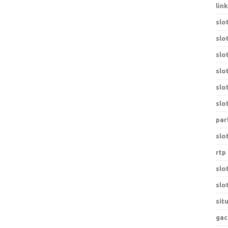
lin
slo
slo
slo
slo
slo
slo
par
slo
rtp
slo
slo
sit
gac