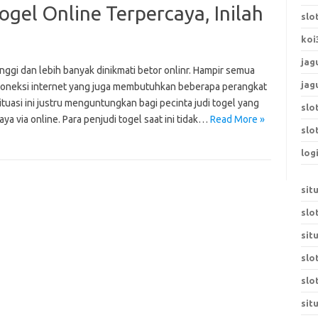
ogel Online Terpercaya, Inilah
slo
koi
jag
nggi dan lebih banyak dinikmati betor onlinr. Hampir semua
jag
 koneksi internet yang juga membutuhkan beberapa perangkat
tuasi ini justru menguntungkan bagi pecinta judi togel yang
slo
a via online. Para penjudi togel saat ini tidak…
Read More »
slo
log
sit
slo
sit
slo
slo
sit