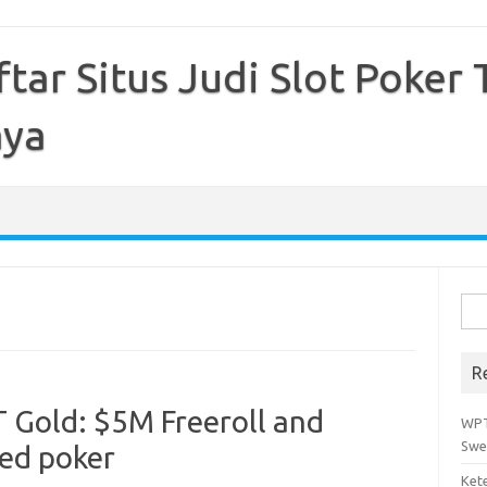
tar Situs Judi Slot Poker 
aya
Sea
for:
R
Gold: $5M Freeroll and
WPT
Swe
ed poker
Ket