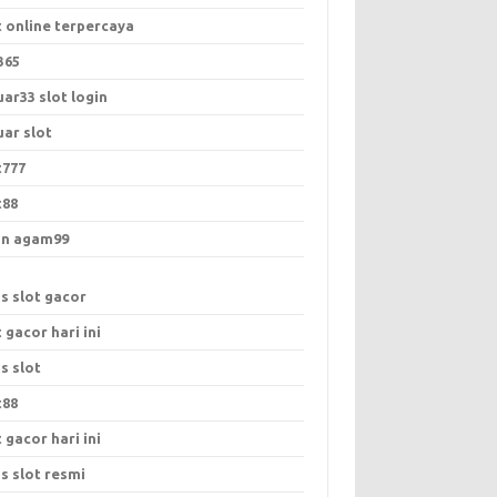
t online terpercaya
365
uar33 slot login
uar slot
t777
t88
in agam99
us slot gacor
t gacor hari ini
us slot
t88
t gacor hari ini
us slot resmi