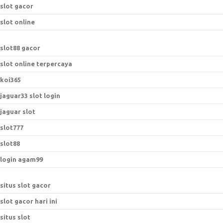
slot gacor
slot online
slot88 gacor
slot online terpercaya
koi365
jaguar33 slot login
jaguar slot
slot777
slot88
login agam99
situs slot gacor
slot gacor hari ini
situs slot