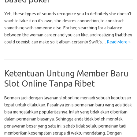
Yet , these types of sounds recognize you to definitely she doesn’t
want to take it on it’s own; she desires connection, to construct
something with someone else. For her, searching for a balance
between the woman career and you can like, and realizing that they
could coexist, can make so it album certainly Swift’s…
Read More »
Ketentuan Untung Member Baru
Slot Online Tanpa Ribet
Bermain judi dengan layanan slot online menjadi sebuah keputusan
tepat untuk dilakukan. Pasalnya jenis permainan baru yang ada tidak
bisa mengalahkan popularitasnya. Inilah yang tidak akan diberikan
dalam permainan biasanya. Sehingga anda tidak boleh menolak
penawaran besar yang satu ini. sebab tidak selalu permainan tadi
memberikan kesempatan serupa di waktu mendatang. Dengan