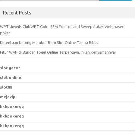
e
a
Recent Posts
r
c
WPT Unveils ClubWPT Gold: $5M Freeroll and Sweepstakes Web based
h
poker
f
Ketentuan Untung Member Baru Slot Online Tanpa Ribet
o
r
Fitur WAP di Bandar Togel Online Terpercaya, Inilah Kenyamannya!
:
slot gacor
slot online
slot88
mejavip
hkbpokerqq
hkbpokerqq
hkbpokerqq