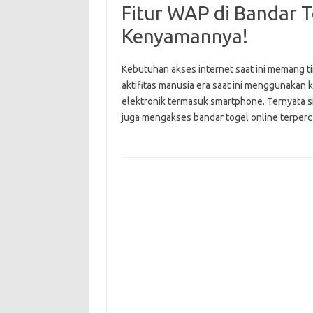
Fitur WAP di Bandar T
Kenyamannya!
Kebutuhan akses internet saat ini memang ti
aktifitas manusia era saat ini menggunakan
elektronik termasuk smartphone. Ternyata si
juga mengakses bandar togel online terpercay