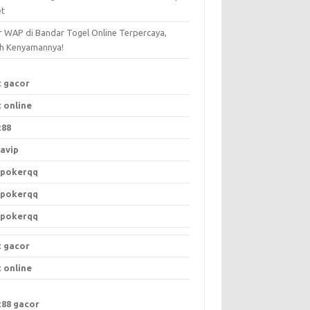
et
ur WAP di Bandar Togel Online Terpercaya,
lah Kenyamannya!
t gacor
t online
t88
avip
bpokerqq
bpokerqq
bpokerqq
t gacor
t online
t88 gacor