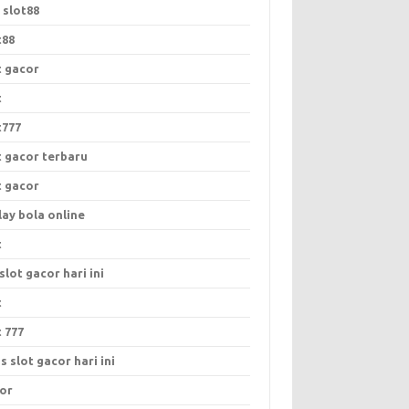
k slot88
t88
t gacor
t
t777
t gacor terbaru
t gacor
lay bola online
t
 slot gacor hari ini
t
t 777
us slot gacor hari ini
or