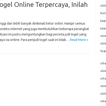
ogel Online Terpercaya, Inilah
slo
koi
jag
nggi dan lebih banyak dinikmati betor onlinr. Hampir semua
jag
 koneksi internet yang juga membutuhkan beberapa perangkat
tuasi ini justru menguntungkan bagi pecinta judi togel yang
slo
a via online. Para penjudi togel saat ini tidak…
Read More »
slo
log
sit
slo
sit
slo
slo
sit