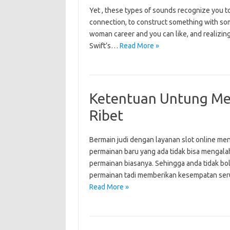
Yet , these types of sounds recognize you to 
connection, to construct something with som
woman career and you can like, and realizing
Swift’s…
Read More »
Ketentuan Untung Me
Ribet
Bermain judi dengan layanan slot online men
permainan baru yang ada tidak bisa mengalah
permainan biasanya. Sehingga anda tidak bol
permainan tadi memberikan kesempatan ser
Read More »