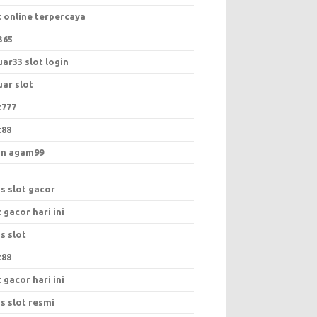
t online terpercaya
365
uar33 slot login
uar slot
t777
t88
in agam99
us slot gacor
t gacor hari ini
us slot
t88
t gacor hari ini
us slot resmi