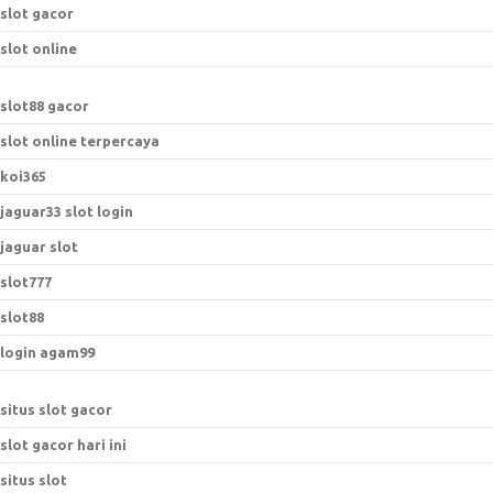
slot gacor
slot online
slot88 gacor
slot online terpercaya
koi365
jaguar33 slot login
jaguar slot
slot777
slot88
login agam99
situs slot gacor
slot gacor hari ini
situs slot