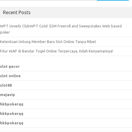
e
a
Recent Posts
r
c
WPT Unveils ClubWPT Gold: $5M Freeroll and Sweepstakes Web based
h
poker
f
Ketentuan Untung Member Baru Slot Online Tanpa Ribet
o
r
Fitur WAP di Bandar Togel Online Terpercaya, Inilah Kenyamannya!
:
slot gacor
slot online
slot88
mejavip
hkbpokerqq
hkbpokerqq
hkbpokerqq