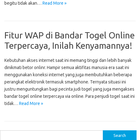
begitu tidak akan…
Read More »
Fitur WAP di Bandar Togel Online
Terpercaya, Inilah Kenyamannya!
Kebutuhan akses internet saat ini memang tinggi dan lebih banyak
dinikmati betor onlinr. Hampir semua aktifitas manusia era saat ini
menggunakan koneksi internet yang juga membutuhkan beberapa
perangkat elektronik termasuk smartphone. Ternyata situasi ini
justru menguntungkan bagi pecinta judi togel yang juga mengakses
bandar togel online terpercaya via online. Para penjudi togel saat ini
tidak…
Read More »
S