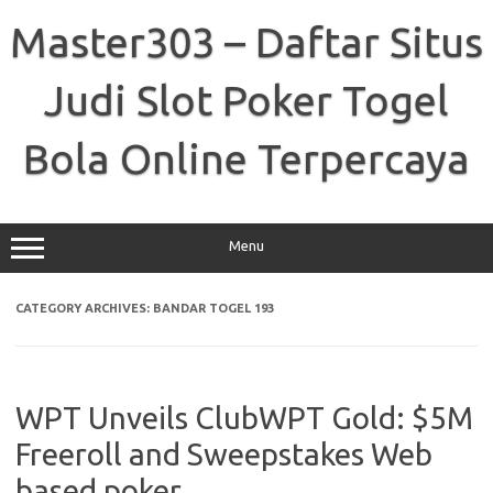
Skip
to
Master303 – Daftar Situs
content
Judi Slot Poker Togel
Bola Online Terpercaya
Menu
CATEGORY ARCHIVES:
BANDAR TOGEL 193
WPT Unveils ClubWPT Gold: $5M
Freeroll and Sweepstakes Web
based poker