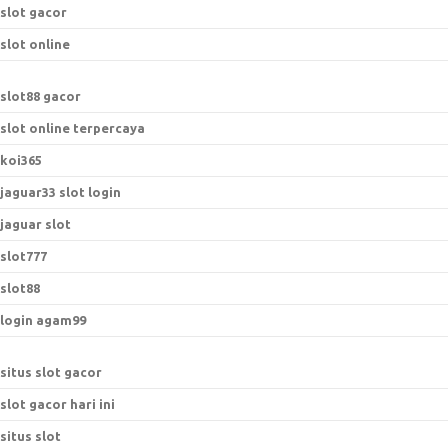
slot gacor
slot online
slot88 gacor
slot online terpercaya
koi365
jaguar33 slot login
jaguar slot
slot777
slot88
login agam99
situs slot gacor
slot gacor hari ini
situs slot