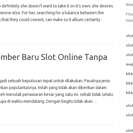
Rib
definitely she doesn’t want to take it on it’s own; she desires
eone else. For her, searching for a balance between the
Fit
 that they could coexist, can make so it album certainly
Ini
slo
slo
mber Baru Slot Online Tanpa
slo
mej
hk
jadi sebuah keputusan tepat untuk dilakukan. Pasalnya jenis
hk
kan popularitasnya. Inilah yang tidak akan diberikan dalam
hk
eh menolak penawaran besar yang satu ini. sebab tidak selalu
upa di waktu mendatang. Dengan begitu tidak akan…
slo
slo
slo