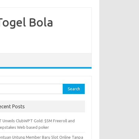
Togel Bola
rch
ecent Posts
 Unveils ClubWPT Gold: $5M Freeroll and
epstakes Web based poker
entuan Untung Member Baru Slot Online Tanpa