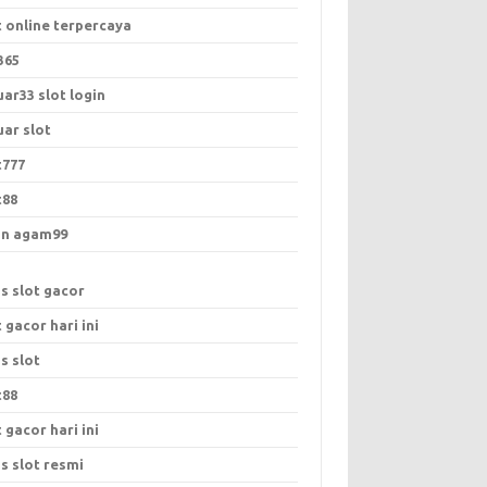
t online terpercaya
365
uar33 slot login
uar slot
t777
t88
in agam99
us slot gacor
t gacor hari ini
us slot
t88
t gacor hari ini
us slot resmi