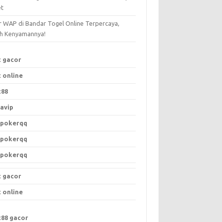
et
ur WAP di Bandar Togel Online Terpercaya,
lah Kenyamannya!
t gacor
t online
t88
avip
bpokerqq
bpokerqq
bpokerqq
t gacor
t online
t88 gacor