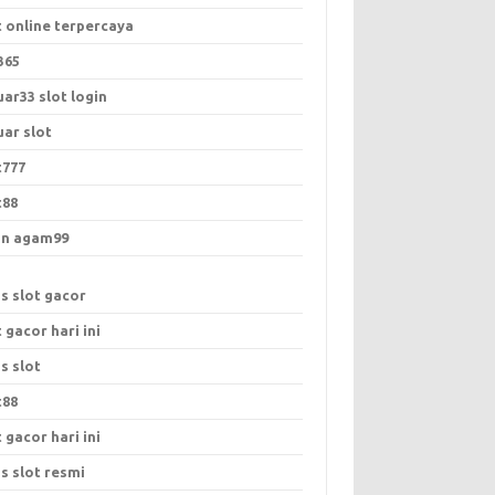
t online terpercaya
365
uar33 slot login
uar slot
t777
t88
in agam99
us slot gacor
t gacor hari ini
us slot
t88
t gacor hari ini
us slot resmi