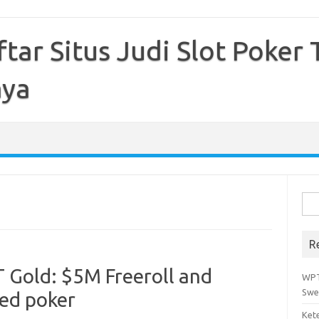
tar Situs Judi Slot Poker 
aya
Sea
for:
R
Gold: $5M Freeroll and
WPT
Swe
ed poker
Ket