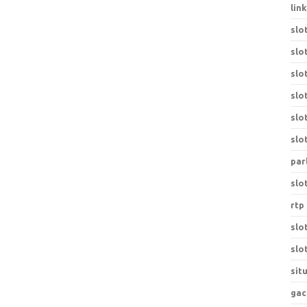
lin
slo
slo
slo
slo
slo
slo
par
slo
rtp
slo
slo
sit
gac