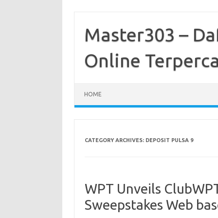
Skip
to
content
Master303 – Daf
Online Terperc
HOME
CATEGORY ARCHIVES:
DEPOSIT PULSA 9
WPT Unveils ClubWPT 
Sweepstakes Web bas